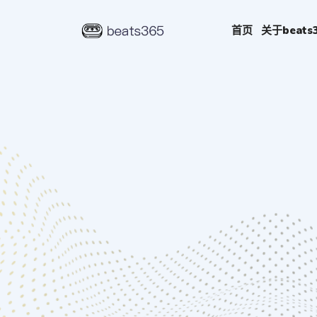
首页
关于
beats