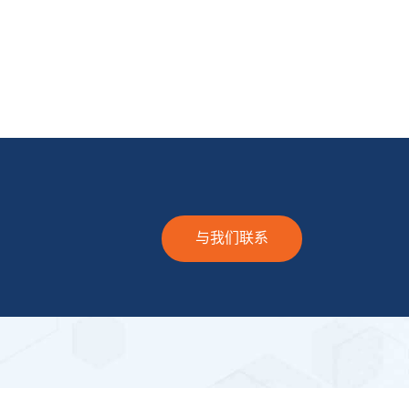
与我们联系