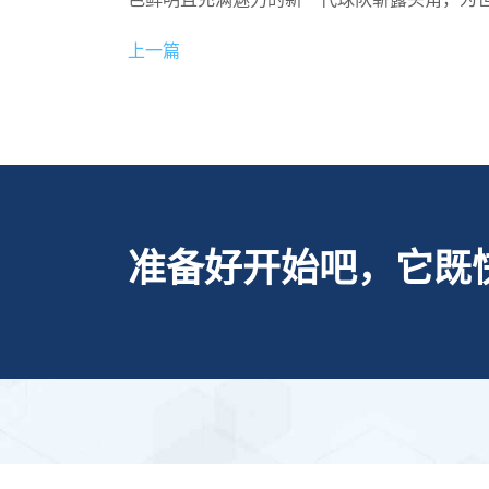
色鲜明且充满魅力的新一代球队崭露头角，为
上一篇
准备好开始吧，它既