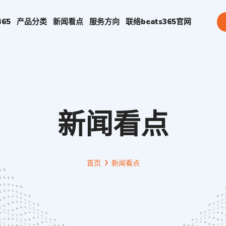
365
产品分类
新闻看点
服务方向
联络
beats365官网
新闻看点
首页
新闻看点