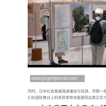
同时，日本社会普遍强调谦逊与低调，导致一
们在国际舞台上的表现常常未能展现出真正实力